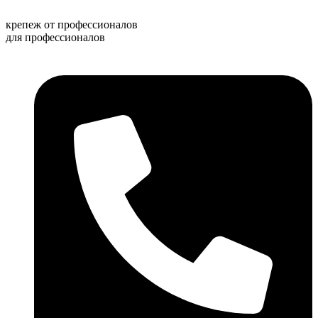
Перейти
к
крепеж от профессионалов
содержимому
для профессионалов