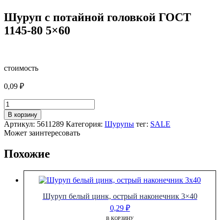
Шуруп с потайной головкой ГОСТ
1145-80 5×60
стоимость
0,09
₽
Количество
товара
В корзину
Шуруп
Артикул:
5611289
Категория:
Шурупы
тег:
SALE
с
Может заинтересовать
потайной
головкой
Похожие
ГОСТ
1145-
80
5x60
Шуруп белый цинк, острый наконечник 3×40
0,29
₽
В КОРЗИНУ