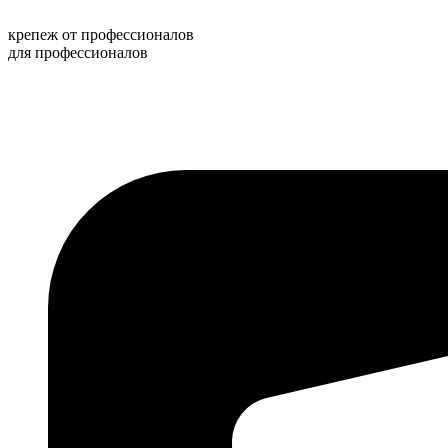
Перейти
к
крепеж от профессионалов
содержимому
для профессионалов