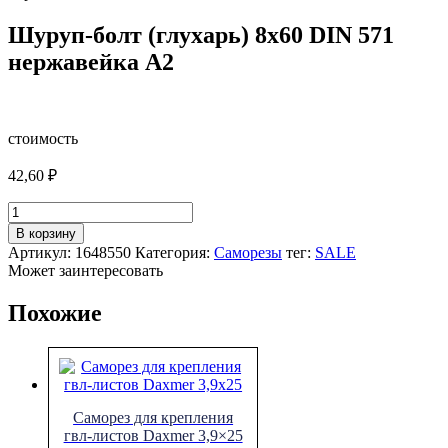
Шуруп-болт (глухарь) 8х60 DIN 571
нержавейка А2
стоимость
42,60
₽
Количество
товара
В корзину
Шуруп-
Артикул:
1648550
Категория:
Саморезы
тег:
SALE
болт
Может заинтересовать
(глухарь)
8х60
Похожие
DIN
571
нержавейка
А2
Cаморез для крепления
гвл-листов Daxmer 3,9×25