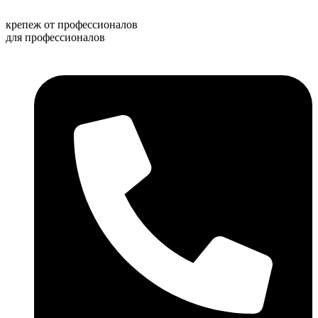
Перейти
к
крепеж от профессионалов
содержимому
для профессионалов