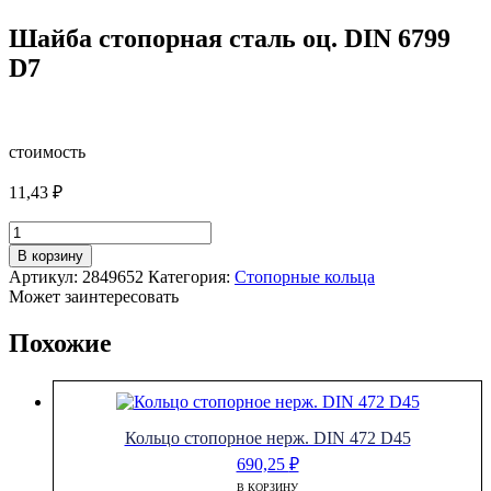
Шайба стопорная сталь оц. DIN 6799
D7
стоимость
11,43
₽
Количество
товара
В корзину
Шайба
Артикул:
2849652
Категория:
Стопорные кольца
стопорная
Может заинтересовать
сталь
оц.
Похожие
DIN
6799
D7
Кольцо стопорное нерж. DIN 472 D45
690,25
₽
В КОРЗИНУ