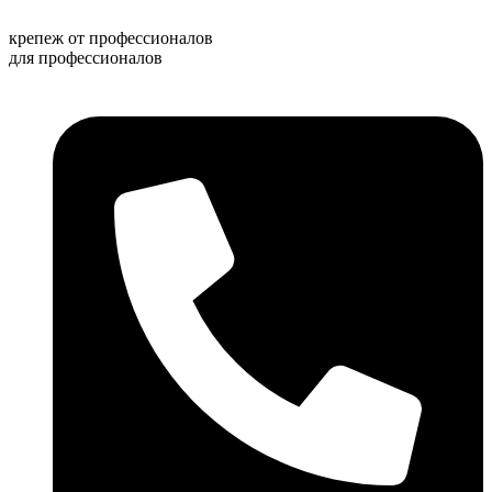
Перейти
к
крепеж от профессионалов
содержимому
для профессионалов