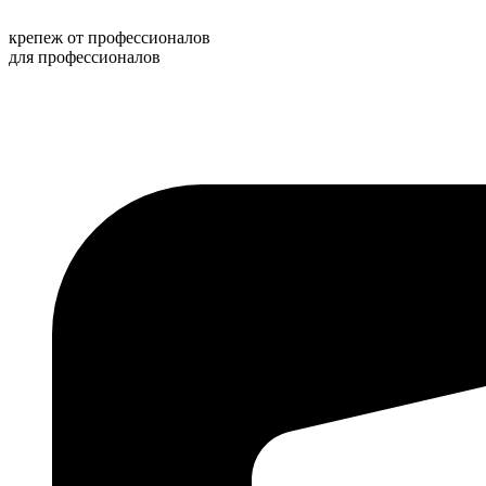
Перейти
к
крепеж от профессионалов
содержимому
для профессионалов