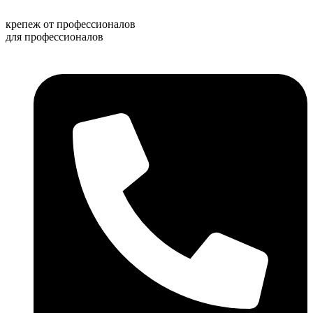
Перейти
к
крепеж от профессионалов
содержимому
для профессионалов