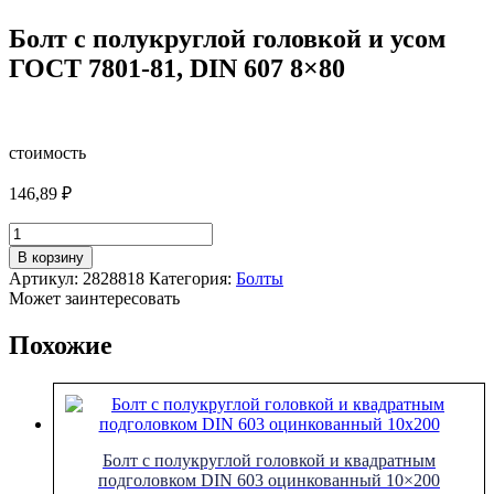
Болт с полукруглой головкой и усом
ГОСТ 7801-81, DIN 607 8×80
стоимость
146,89
₽
Количество
товара
В корзину
Болт
Артикул:
2828818
Категория:
Болты
с
Может заинтересовать
полукруглой
головкой
Похожие
и
усом
ГОСТ
7801-
81,
DIN
Болт с полукруглой головкой и квадратным
607
подголовком DIN 603 оцинкованный 10×200
8x80