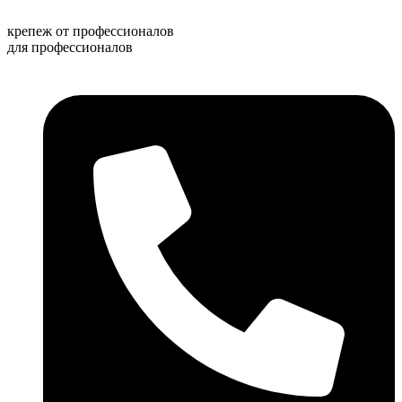
Перейти
к
крепеж от профессионалов
содержимому
для профессионалов