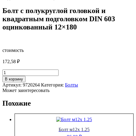
Болт с полукруглой головкой и
квадратным подголовком DIN 603
оцинкованный 12×180
стоимость
172,58
₽
Количество
товара
В корзину
Болт
Артикул:
9720264
Категория:
Болты
с
Может заинтересовать
полукруглой
головкой
Похожие
и
квадратным
подголовком
DIN
603
Болт м12х 1.25
оцинкованный