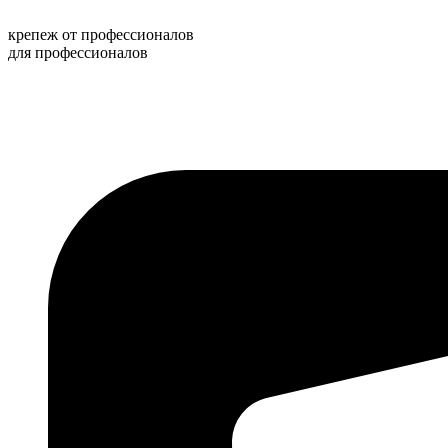
Перейти
к
крепеж от профессионалов
содержимому
для профессионалов