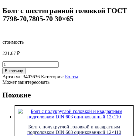
Болт с шестигранной головкой ГОСТ
7798-70,7805-70 30×65
стоимость
221,67
₽
Количество
товара
В корзину
Болт
Артикул:
3403636
Категория:
Болты
с
Может заинтересовать
шестигранной
головкой
Похожие
ГОСТ
7798-
70,7805-
70
30x65
Болт с полукруглой головкой и квадратным
подголовком DIN 603 оцинкованный 12×110