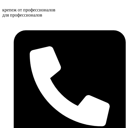
Перейти
к
крепеж от профессионалов
содержимому
для профессионалов