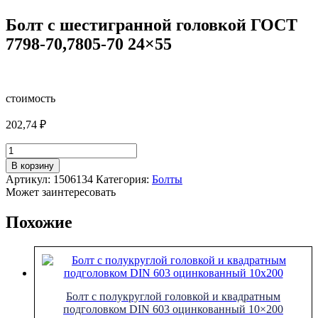
Болт с шестигранной головкой ГОСТ
7798-70,7805-70 24×55
стоимость
202,74
₽
Количество
товара
В корзину
Болт
Артикул:
1506134
Категория:
Болты
с
Может заинтересовать
шестигранной
головкой
Похожие
ГОСТ
7798-
70,7805-
70
24x55
Болт с полукруглой головкой и квадратным
подголовком DIN 603 оцинкованный 10×200