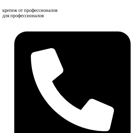
Перейти
к
крепеж от профессионалов
содержимому
для профессионалов