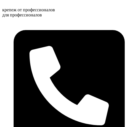
Перейти
к
крепеж от профессионалов
содержимому
для профессионалов