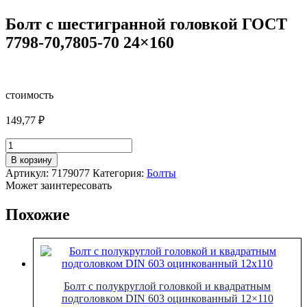
Болт с шестигранной головкой ГОСТ
7798-70,7805-70 24×160
стоимость
149,77
₽
Количество
товара
В корзину
Болт
Артикул:
7179077
Категория:
Болты
с
Может заинтересовать
шестигранной
головкой
Похожие
ГОСТ
7798-
70,7805-
70
24x160
Болт с полукруглой головкой и квадратным
подголовком DIN 603 оцинкованный 12×110