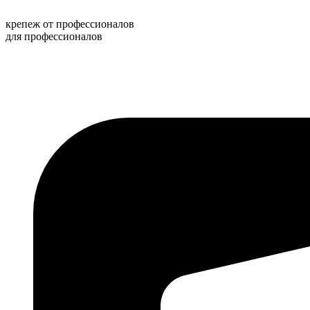
Перейти
к
крепеж от профессионалов
содержимому
для профессионалов