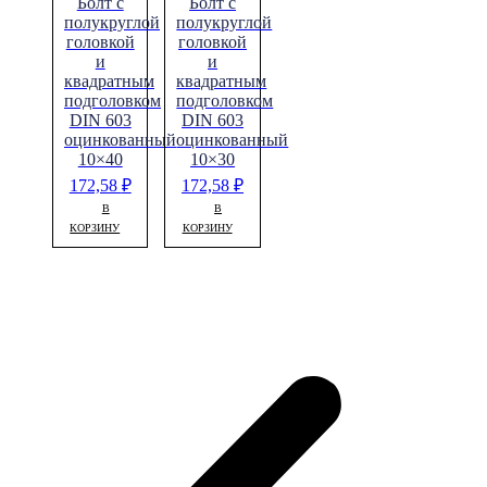
Болт с
Болт с
полукруглой
полукруглой
головкой
головкой
и
и
квадратным
квадратным
подголовком
подголовком
DIN 603
DIN 603
оцинкованный
оцинкованный
10×40
10×30
172,58
₽
172,58
₽
В
В
КОРЗИНУ
КОРЗИНУ