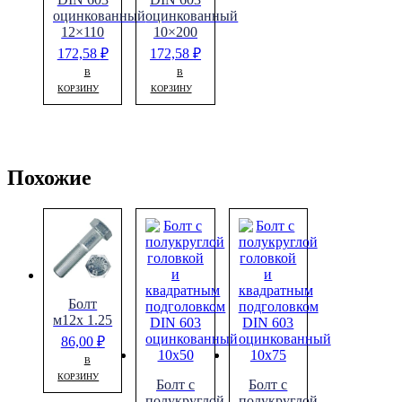
оцинкованный
оцинкованный
12×110
10×200
172,58
₽
172,58
₽
В
В
КОРЗИНУ
КОРЗИНУ
Похожие
Болт
м12х 1.25
86,00
₽
В
КОРЗИНУ
Болт с
Болт с
полукруглой
полукруглой