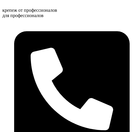
Перейти
к
крепеж от профессионалов
содержимому
для профессионалов