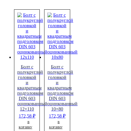
Болт с
Болт с
полукруглой
полукруглой
головкой
головкой
и
и
квадратным
квадратным
подголовком
подголовком
DIN 603
DIN 603
оцинкованный
оцинкованный
12×110
10×80
172,58
₽
172,58
₽
В
В
КОРЗИНУ
КОРЗИНУ