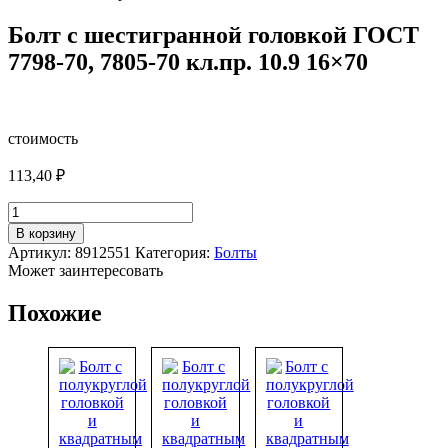
Болт с шестигранной головкой ГОСТ
7798-70, 7805-70 кл.пр. 10.9 16×70
стоимость
113,40
₽
Количество
товара
В корзину
Болт
Артикул:
8912551
Категория:
Болты
с
Может заинтересовать
шестигранной
головкой
Похожие
ГОСТ
7798-
70,
7805-
70
кл.пр.
10.9
16x70