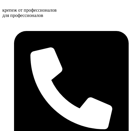
Перейти
к
крепеж от профессионалов
содержимому
для профессионалов