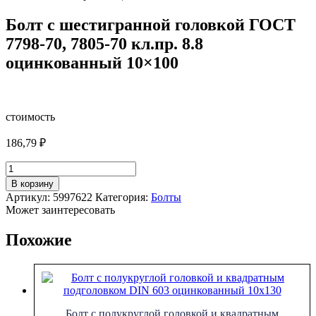
Болт с шестигранной головкой ГОСТ
7798-70, 7805-70 кл.пр. 8.8
оцинкованный 10×100
стоимость
186,79
₽
Количество
товара
В корзину
Болт
Артикул:
5997622
Категория:
Болты
с
Может заинтересовать
шестигранной
головкой
Похожие
ГОСТ
7798-
70,
7805-
70
кл.пр.
Болт с полукруглой головкой и квадратным