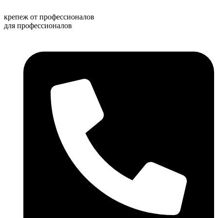
Перейти
к
крепеж от профессионалов
содержимому
для профессионалов