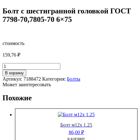
Болт с шестигранной головкой ГОСТ
7798-70,7805-70 6×75
стоимость
159,76
₽
Количество
товара
В корзину
Болт
Артикул:
7188472
Категория:
Болты
с
Может заинтересовать
шестигранной
головкой
Похожие
ГОСТ
7798-
70,7805-
70
6x75
Болт м12х 1.25
86,00
₽
В КОРЗИНУ