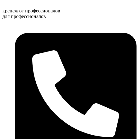
Перейти
к
крепеж от профессионалов
содержимому
для профессионалов