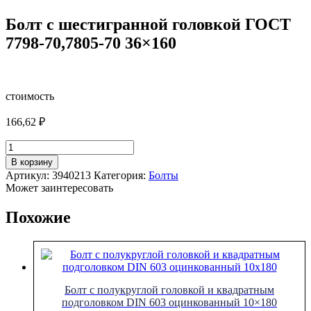
Болт с шестигранной головкой ГОСТ
7798-70,7805-70 36×160
стоимость
166,62
₽
Количество
товара
В корзину
Болт
Артикул:
3940213
Категория:
Болты
с
Может заинтересовать
шестигранной
головкой
Похожие
ГОСТ
7798-
70,7805-
70
36x160
Болт с полукруглой головкой и квадратным
подголовком DIN 603 оцинкованный 10×180