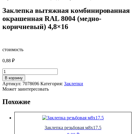
Заклепка вытяжная комбинированная
окрашенная RAL 8004 (медно-
коричневый) 4,8×16
стоимость
0,88
₽
Количество
товара
В корзину
Заклепка
Артикул:
7078696
Категория:
Заклепки
вытяжная
Может заинтересовать
комбинированная
окрашенная
Похожие
RAL
8004
(медно-
коричневый)
4,8x16
Заклепка резьбовая м8х17.5