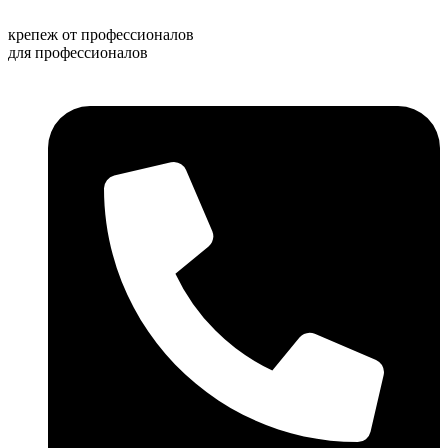
Перейти
к
крепеж от профессионалов
содержимому
для профессионалов