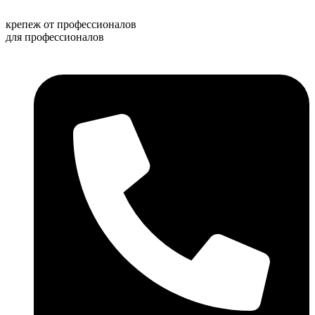
Перейти
к
крепеж от профессионалов
содержимому
для профессионалов