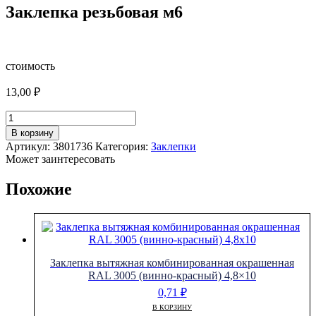
Заклепка резьбовая м6
стоимость
13,00
₽
Количество
товара
В корзину
Заклепка
Артикул:
3801736
Категория:
Заклепки
резьбовая
Может заинтересовать
м6
Похожие
Заклепка вытяжная комбинированная окрашенная
RAL 3005 (винно-красный) 4,8×10
0,71
₽
В КОРЗИНУ