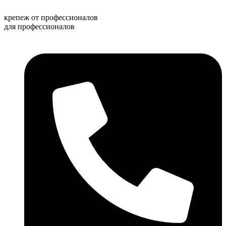
Перейти
к
крепеж от профессионалов
содержимому
для профессионалов