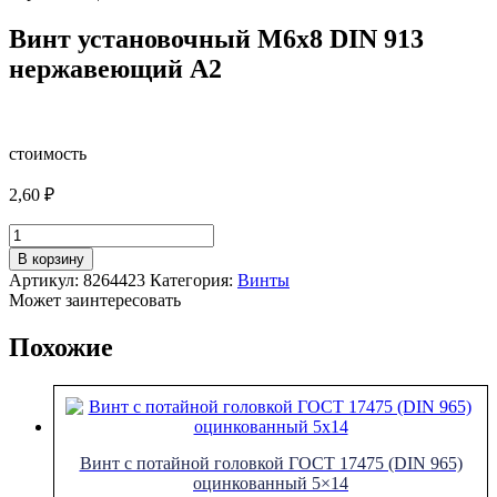
Винт установочный М6х8 DIN 913
нержавеющий А2
стоимость
2,60
₽
Количество
товара
В корзину
Винт
Артикул:
8264423
Категория:
Винты
установочный
Может заинтересовать
М6х8
DIN
Похожие
913
нержавеющий
А2
Винт с потайной головкой ГОСТ 17475 (DIN 965)
оцинкованный 5×14