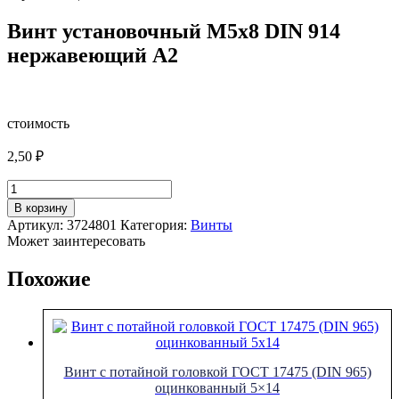
Винт установочный М5х8 DIN 914
нержавеющий А2
стоимость
2,50
₽
Количество
товара
В корзину
Винт
Артикул:
3724801
Категория:
Винты
установочный
Может заинтересовать
М5х8
DIN
Похожие
914
нержавеющий
А2
Винт с потайной головкой ГОСТ 17475 (DIN 965)
оцинкованный 5×14