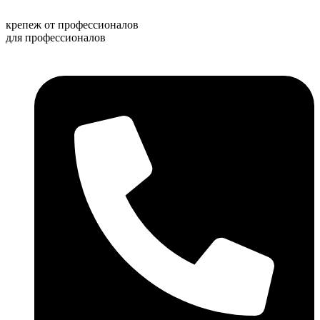
Перейти
к
крепеж от профессионалов
содержимому
для профессионалов