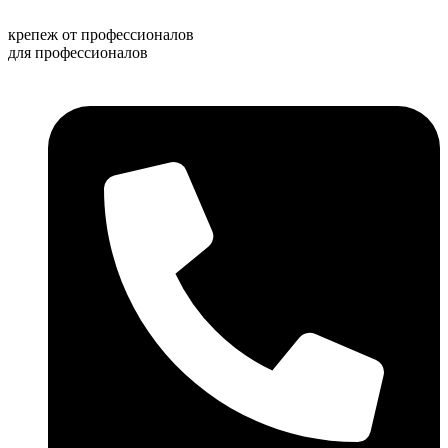
Перейти
к
крепеж от профессионалов
содержимому
для профессионалов