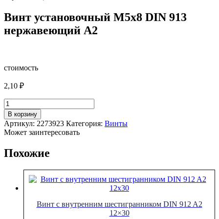
Винт установочный М5х8 DIN 913
нержавеющий А2
стоимость
2,10
₽
Количество
товара
В корзину
Винт
Артикул:
2273923
Категория:
Винты
установочный
Может заинтересовать
М5х8
DIN
Похожие
913
нержавеющий
А2
Винт с внутренним шестигранником DIN 912 A2
12×30