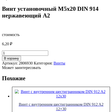
Винт установочный М5х20 DIN 914
нержавеющий А2
стоимость
6,20
₽
Количество
товара
В корзину
Винт
Артикул:
2806930
Категория:
Винты
установочный
Может заинтересовать
М5х20
DIN
Похожие
914
нержавеющий
А2
Винт с внутренним шестигранником DIN 912 A2
12×30