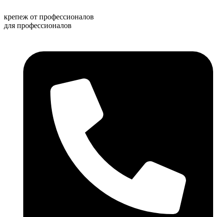
Перейти
к
крепеж от профессионалов
содержимому
для профессионалов