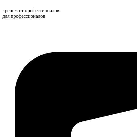
Перейти
к
крепеж от профессионалов
содержимому
для профессионалов