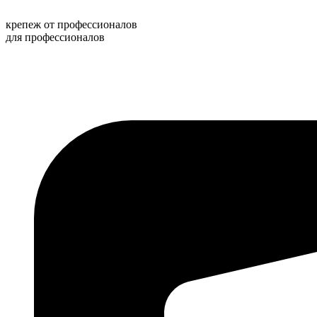
Перейти
к
крепеж от профессионалов
содержимому
для профессионалов