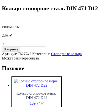
Кольцо стопорное сталь DIN 471 D12
стоимость
2,93
₽
Количество
товара
В корзину
Кольцо
Артикул:
7627742
Категория:
Стопорные кольца
стопорное
Может заинтересовать
сталь
DIN
Похожие
471
D12
Кольцо стопорное нерж.
DIN 472 D22
139,74
₽