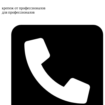
Перейти
к
крепеж от профессионалов
содержимому
для профессионалов