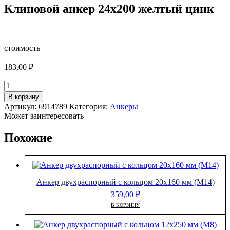
Клиновой анкер 24х200 желтый цинк
стоимость
183,00
₽
Количество
товара
В корзину
Клиновой
Артикул:
6914789
Категория:
Анкеры
анкер
Может заинтересовать
24х200
желтый
Похожие
цинк
Анкер двухраспорный с кольцом 20х160 мм (М14)
359,00
₽
В КОРЗИНУ