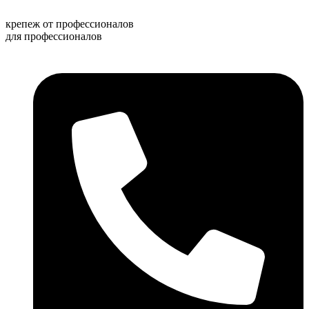
Перейти
к
крепеж от профессионалов
содержимому
для профессионалов