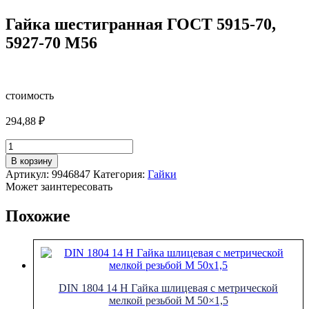
Гайка шестигранная ГОСТ 5915-70,
5927-70 M56
стоимость
294,88
₽
Количество
товара
В корзину
Гайка
Артикул:
9946847
Категория:
Гайки
шестигранная
Может заинтересовать
ГОСТ
5915-
Похожие
70,
5927-
70
M56
DIN 1804 14 H Гайка шлицевая с метрической
мелкой резьбой M 50×1,5