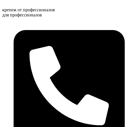
Перейти
к
крепеж от профессионалов
содержимому
для профессионалов