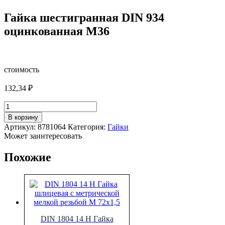
Гайка шестигранная DIN 934
оцинкованная M36
стоимость
132,34
₽
Количество
товара
В корзину
Гайка
Артикул:
8781064
Категория:
Гайки
шестигранная
Может заинтересовать
DIN
934
Похожие
оцинкованная
M36
DIN 1804 14 H Гайка