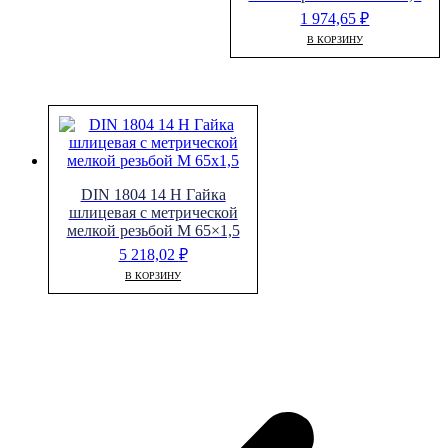
1 974,65
₽
В КОРЗИНУ
DIN 1804 14 H Гайка
шлицевая с метрической
мелкой резьбой M 65×1,5
5 218,02
₽
В КОРЗИНУ