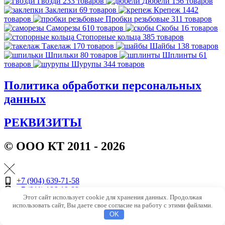
Гвозди
233 товаров
Дюбели
156 товаров
Заклепки
69 товаров
Крепеж
1442
товаров
Пробки резьбовые
311 товаров
Саморезы
610 товаров
Скобы
16 товаров
Стопорные кольца
385 товаров
Такелаж
170 товаров
Шайбы
138 товаров
Шпильки
80 товаров
Шплинты
61
товаров
Шурупы
344 товаров
Политика обработки персональных
данных
РЕКВИЗИТЫ
© ООО КТ 2011 - 2026
+7 (904) 639-71-58
+7 (911) 186-19-88
Этот сайт использует cookie для хранения данных. Продолжая
+7 (981) 146-76-46
использовать сайт, Вы даете свое согласие на работу с этими файлами.
OK