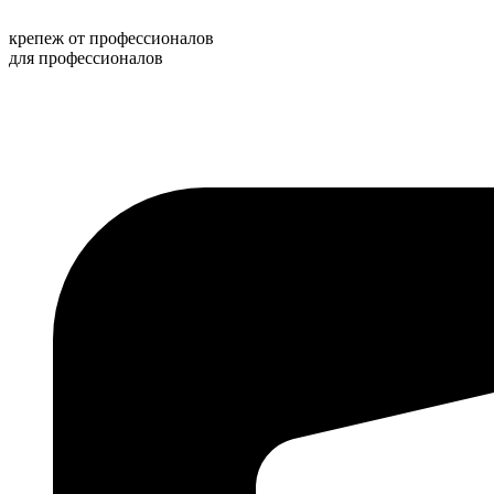
Перейти
к
крепеж от профессионалов
содержимому
для профессионалов