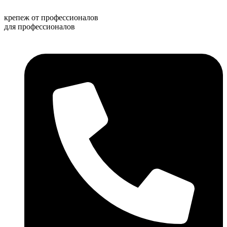
Перейти
к
крепеж от профессионалов
содержимому
для профессионалов