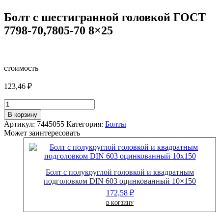
Болт с шестигранной головкой ГОСТ
7798-70,7805-70 8×25
стоимость
123,46
₽
Количество
товара
В корзину
Болт
Артикул:
7445055
Категория:
Болты
с
Может заинтересовать
шестигранной
головкой
ГОСТ
7798-
Болт с полукруглой головкой и квадратным
70,7805-
подголовком DIN 603 оцинкованный 10×150
70
8x25
172,58
₽
В КОРЗИНУ