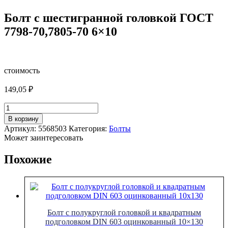
Болт с шестигранной головкой ГОСТ
7798-70,7805-70 6×10
стоимость
149,05
₽
Количество
товара
В корзину
Болт
Артикул:
5568503
Категория:
Болты
с
Может заинтересовать
шестигранной
головкой
Похожие
ГОСТ
7798-
70,7805-
70
6x10
Болт с полукруглой головкой и квадратным
подголовком DIN 603 оцинкованный 10×130