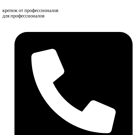
Перейти
к
крепеж от профессионалов
содержимому
для профессионалов