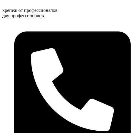
Перейти
к
крепеж от профессионалов
содержимому
для профессионалов