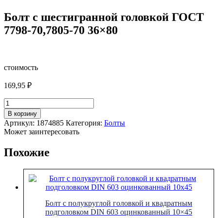
Болт с шестигранной головкой ГОСТ
7798-70,7805-70 36×80
стоимость
169,95
₽
Количество
товара
В корзину
Болт
Артикул:
1874885
Категория:
Болты
с
Может заинтересовать
шестигранной
головкой
Похожие
ГОСТ
7798-
70,7805-
70
36x80
Болт с полукруглой головкой и квадратным
подголовком DIN 603 оцинкованный 10×45