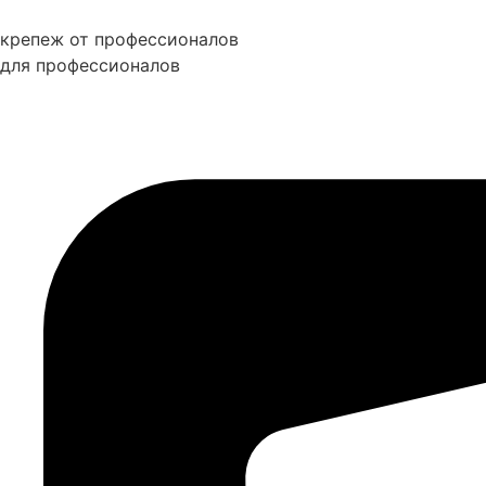
Перейти
к
крепеж от профессионалов
содержимому
для профессионалов