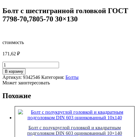
Болт с шестигранной головкой ГОСТ
7798-70,7805-70 30×130
стоимость
171,62
₽
Количество
товара
В корзину
Болт
Артикул:
9342546
Категория:
Болты
с
Может заинтересовать
шестигранной
головкой
Похожие
ГОСТ
7798-
70,7805-
70
30x130
Болт с полукруглой головкой и квадратным
подголовком DIN 603 оцинкованный 10×140