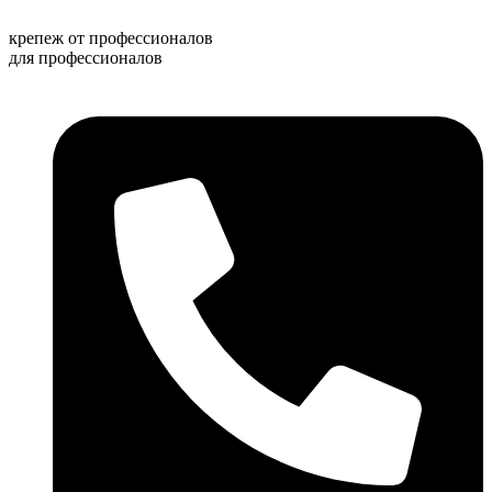
Перейти
к
крепеж от профессионалов
содержимому
для профессионалов