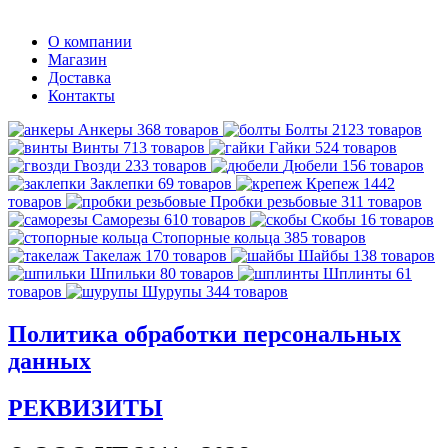
О компании
Магазин
Доставка
Контакты
Анкеры
368 товаров
Болты
2123 товаров
Винты
713 товаров
Гайки
524 товаров
Гвозди
233 товаров
Дюбели
156 товаров
Заклепки
69 товаров
Крепеж
1442
товаров
Пробки резьбовые
311 товаров
Саморезы
610 товаров
Скобы
16 товаров
Стопорные кольца
385 товаров
Такелаж
170 товаров
Шайбы
138 товаров
Шпильки
80 товаров
Шплинты
61
товаров
Шурупы
344 товаров
Политика обработки персональных
данных
РЕКВИЗИТЫ