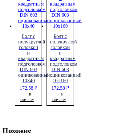
Болт с
Болт с
полукруглой
полукруглой
головкой
головкой
и
и
квадратным
квадратным
подголовком
подголовком
DIN 603
DIN 603
оцинкованный
оцинкованный
10×40
10×160
172,58
₽
172,58
₽
В
В
КОРЗИНУ
КОРЗИНУ
Похожие