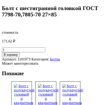
Болт с шестигранной головкой ГОСТ
7798-70,7805-70 27×85
стоимость
171,62
₽
Количество
товара
В корзину
Болт
Артикул:
1101973
Категория:
Болты
с
Может заинтересовать
шестигранной
головкой
Похожие
ГОСТ
7798-
70,7805-
70
27x85