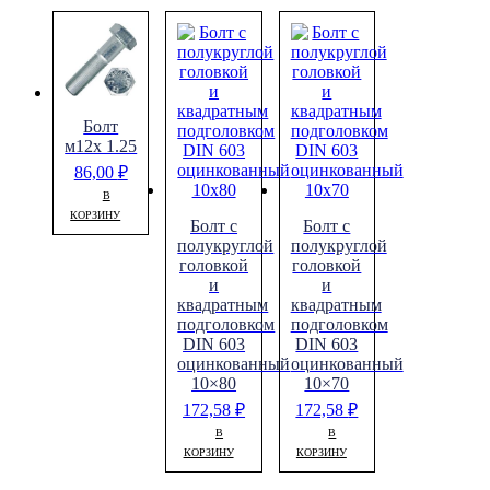
Болт
м12х 1.25
86,00
₽
В
КОРЗИНУ
Болт с
Болт с
полукруглой
полукруглой
головкой
головкой
и
и
квадратным
квадратным
подголовком
подголовком
DIN 603
DIN 603
оцинкованный
оцинкованный
10×80
10×70
172,58
₽
172,58
₽
В
В
КОРЗИНУ
КОРЗИНУ