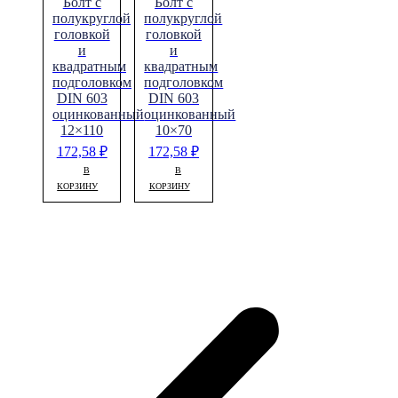
Болт с
Болт с
полукруглой
полукруглой
головкой
головкой
и
и
квадратным
квадратным
подголовком
подголовком
DIN 603
DIN 603
оцинкованный
оцинкованный
12×110
10×70
172,58
₽
172,58
₽
В
В
КОРЗИНУ
КОРЗИНУ