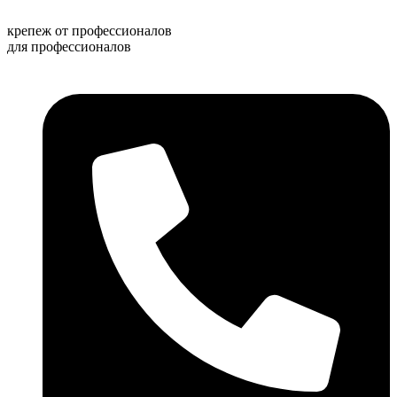
Перейти
к
крепеж от профессионалов
содержимому
для профессионалов