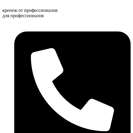
Перейти
к
крепеж от профессионалов
содержимому
для профессионалов