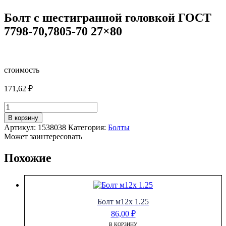
Болт с шестигранной головкой ГОСТ
7798-70,7805-70 27×80
стоимость
171,62
₽
Количество
товара
В корзину
Болт
Артикул:
1538038
Категория:
Болты
с
Может заинтересовать
шестигранной
головкой
Похожие
ГОСТ
7798-
70,7805-
70
27x80
Болт м12х 1.25
86,00
₽
В КОРЗИНУ