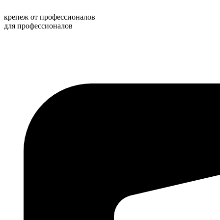
Перейти
к
крепеж от профессионалов
содержимому
для профессионалов