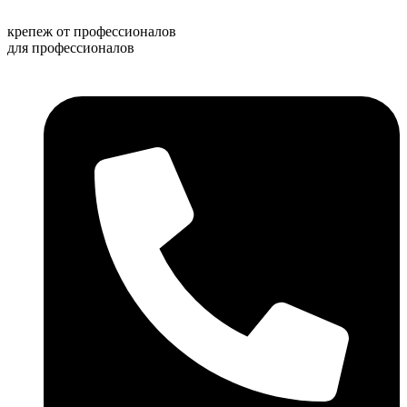
Перейти
к
крепеж от профессионалов
содержимому
для профессионалов