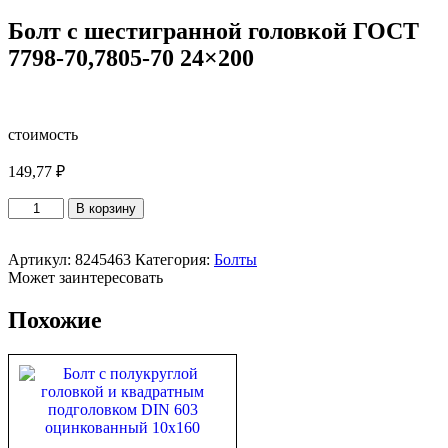
Болт с шестигранной головкой ГОСТ
7798-70,7805-70 24×200
стоимость
149,77
₽
Количество
В корзину
товара
Болт
с
Артикул:
8245463
Категория:
Болты
шестигранной
Может заинтересовать
головкой
ГОСТ
Похожие
7798-
70,7805-
70
24x200