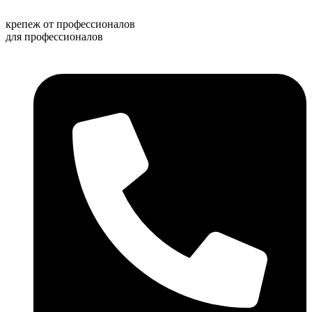
Перейти
к
крепеж от профессионалов
содержимому
для профессионалов