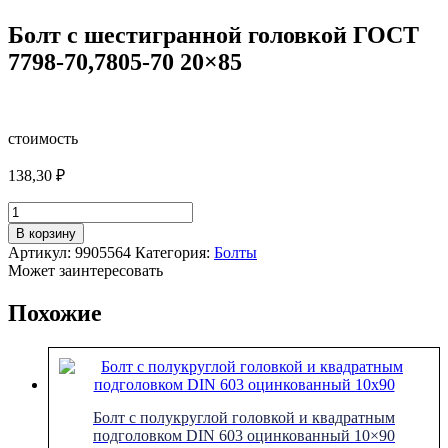
Болт с шестигранной головкой ГОСТ
7798-70,7805-70 20×85
стоимость
138,30
₽
Количество
товара
В корзину
Болт
Артикул:
9905564
Категория:
Болты
с
Может заинтересовать
шестигранной
головкой
Похожие
ГОСТ
7798-
70,7805-
70
20x85
Болт с полукруглой головкой и квадратным
подголовком DIN 603 оцинкованный 10×90