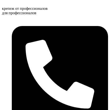
Перейти
к
крепеж от профессионалов
содержимому
для профессионалов