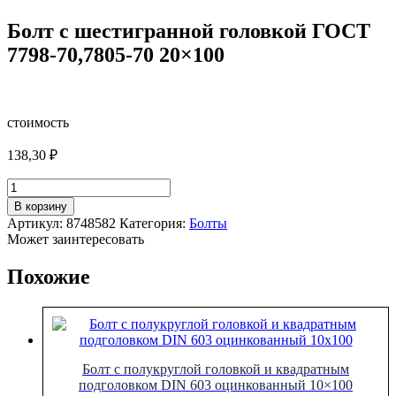
Болт с шестигранной головкой ГОСТ
7798-70,7805-70 20×100
стоимость
138,30
₽
Количество
товара
В корзину
Болт
Артикул:
8748582
Категория:
Болты
с
Может заинтересовать
шестигранной
головкой
Похожие
ГОСТ
7798-
70,7805-
70
20x100
Болт с полукруглой головкой и квадратным
подголовком DIN 603 оцинкованный 10×100