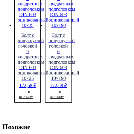
Болт с
Болт с
полукруглой
полукруглой
головкой
головкой
и
и
квадратным
квадратным
подголовком
подголовком
DIN 603
DIN 603
оцинкованный
оцинкованный
10×25
10×190
172,58
₽
172,58
₽
В
В
КОРЗИНУ
КОРЗИНУ
Похожие