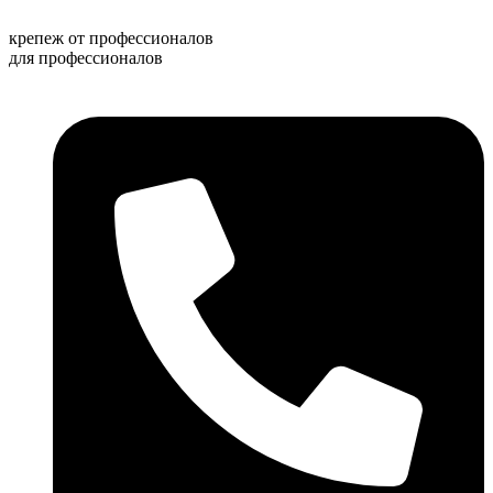
Перейти
к
крепеж от профессионалов
содержимому
для профессионалов