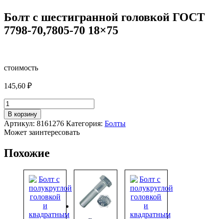
Болт с шестигранной головкой ГОСТ
7798-70,7805-70 18×75
стоимость
145,60
₽
Количество
товара
В корзину
Болт
Артикул:
8161276
Категория:
Болты
с
Может заинтересовать
шестигранной
головкой
Похожие
ГОСТ
7798-
70,7805-
70
18x75