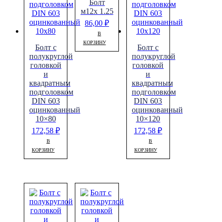
Болт
м12х 1.25
86,00
₽
В
КОРЗИНУ
Болт с
Болт с
полукруглой
полукруглой
головкой
головкой
и
и
квадратным
квадратным
подголовком
подголовком
DIN 603
DIN 603
оцинкованный
оцинкованный
10×80
10×120
172,58
₽
172,58
₽
В
В
КОРЗИНУ
КОРЗИНУ