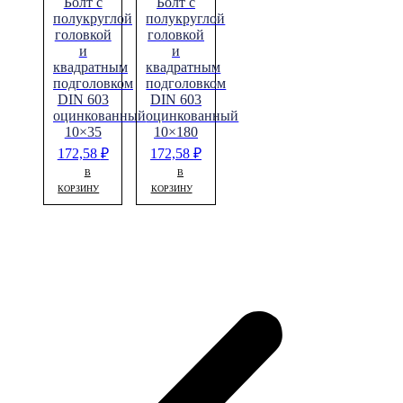
Болт с
Болт с
полукруглой
полукруглой
головкой
головкой
и
и
квадратным
квадратным
подголовком
подголовком
DIN 603
DIN 603
оцинкованный
оцинкованный
10×35
10×180
172,58
₽
172,58
₽
В
В
КОРЗИНУ
КОРЗИНУ