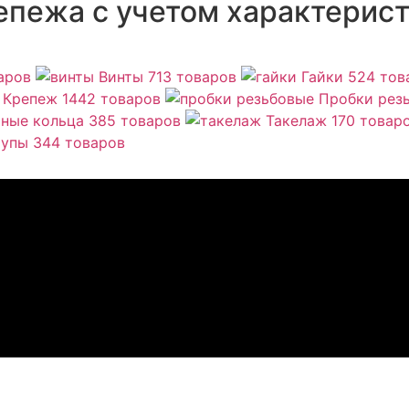
епежа с учетом характерист
аров
Винты
713 товаров
Гайки
524 тов
Крепеж
1442 товаров
Пробки рез
ные кольца
385 товаров
Такелаж
170 товар
упы
344 товаров