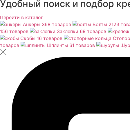
Удобный поиск и подбор кр
Перейти в каталог
Анкеры
368 товаров
Болты
2123 тов
156 товаров
Заклепки
69 товаров
Скобы
16 товаров
Стопор
товаров
Шплинты
61 товаров
Шур