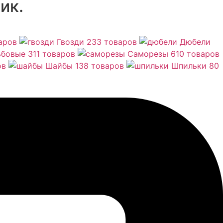
ик.
аров
Гвозди
233 товаров
Дюбели
ьбовые
311 товаров
Саморезы
610 товаров
ов
Шайбы
138 товаров
Шпильки
80