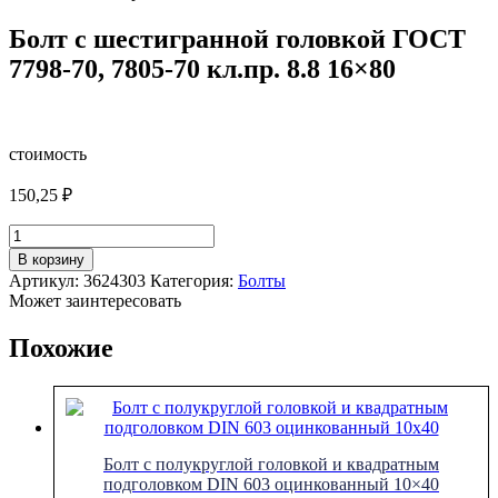
Болт с шестигранной головкой ГОСТ
7798-70, 7805-70 кл.пр. 8.8 16×80
стоимость
150,25
₽
Количество
товара
В корзину
Болт
Артикул:
3624303
Категория:
Болты
с
Может заинтересовать
шестигранной
головкой
Похожие
ГОСТ
7798-
70,
7805-
70
кл.пр.
Болт с полукруглой головкой и квадратным
8.8
подголовком DIN 603 оцинкованный 10×40
16x80