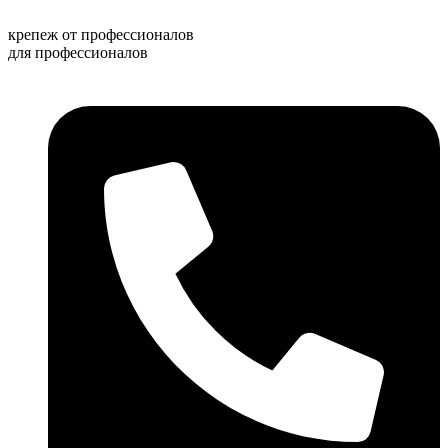
Перейти
к
крепеж от профессионалов
содержимому
для профессионалов