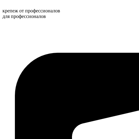
Перейти
к
крепеж от профессионалов
содержимому
для профессионалов