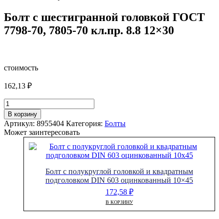
Болт с шестигранной головкой ГОСТ
7798-70, 7805-70 кл.пр. 8.8 12×30
стоимость
162,13
₽
Количество
товара
В корзину
Болт
Артикул:
8955404
Категория:
Болты
с
Может заинтересовать
шестигранной
головкой
ГОСТ
7798-
Болт с полукруглой головкой и квадратным
70,
подголовком DIN 603 оцинкованный 10×45
7805-
70
172,58
₽
кл.пр.
В КОРЗИНУ
8.8
12x30