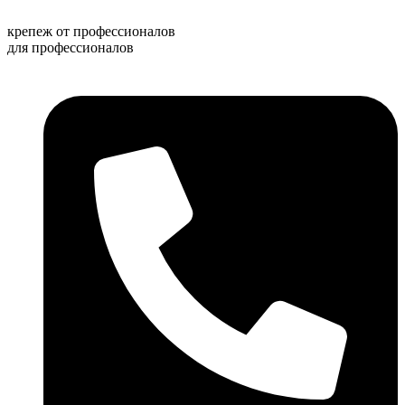
Перейти
к
крепеж от профессионалов
содержимому
для профессионалов