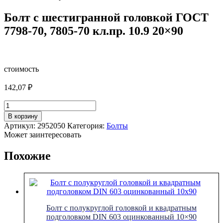
Болт с шестигранной головкой ГОСТ
7798-70, 7805-70 кл.пр. 10.9 20×90
стоимость
142,07
₽
Количество
товара
В корзину
Болт
Артикул:
2952050
Категория:
Болты
с
Может заинтересовать
шестигранной
головкой
Похожие
ГОСТ
7798-
70,
7805-
70
кл.пр.
Болт с полукруглой головкой и квадратным
10.9
подголовком DIN 603 оцинкованный 10×90
20x90