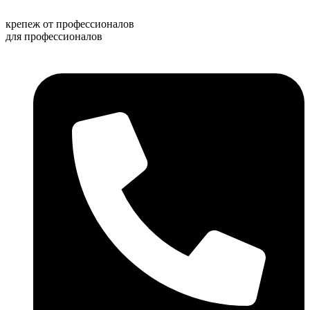
Перейти
к
крепеж от профессионалов
содержимому
для профессионалов