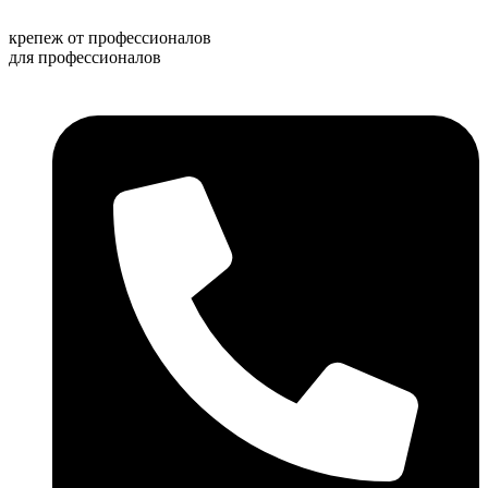
Перейти
к
крепеж от профессионалов
содержимому
для профессионалов