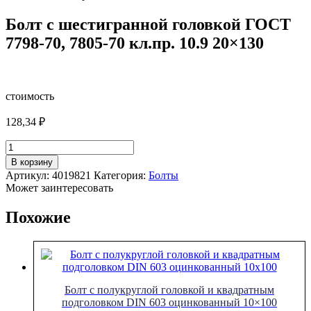
Болт с шестигранной головкой ГОСТ
7798-70, 7805-70 кл.пр. 10.9 20×130
стоимость
128,34
₽
Количество
товара
В корзину
Болт
Артикул:
4019821
Категория:
Болты
с
Может заинтересовать
шестигранной
головкой
Похожие
ГОСТ
7798-
70,
7805-
70
кл.пр.
Болт с полукруглой головкой и квадратным
10.9
подголовком DIN 603 оцинкованный 10×100
20x130