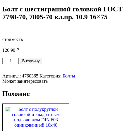
Болт с шестигранной головкой ГОСТ
7798-70, 7805-70 кл.пр. 10.9 16×75
стоимость
126,90
₽
Количество
В корзину
товара
Болт
с
Артикул:
4760365
Категория:
Болты
шестигранной
Может заинтересовать
головкой
ГОСТ
Похожие
7798-
70,
7805-
70
кл.пр.
10.9
16x75