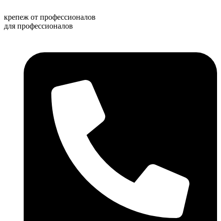
Перейти
к
крепеж от профессионалов
содержимому
для профессионалов